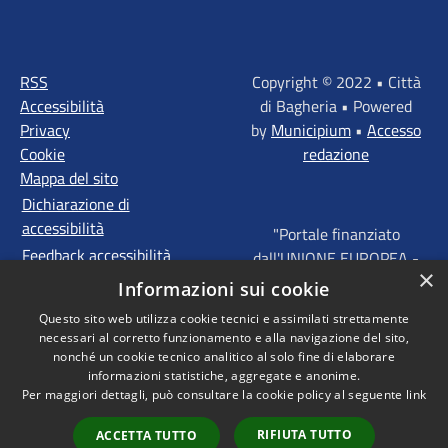
RSS
Copyright © 2022 • Città
Accessibilità
di Bagheria • Powered
Privacy
by
Municipium
•
Accesso
Cookie
redazione
Mappa del sito
Dichiarazione di
accessibilità
"Portale finanziato
Feedback accessibilità
dall'UNIONE EUROPEA -
×
FONDI STRUTTURALI
Informazioni sui cookie
D'INVESTIMENTO
Questo sito web utilizza cookie tecnici e assimilati strettamente
EUROPEI - Programma
necessari al corretto funzionamento e alla navigazione del sito,
Operativo FESR Sicilia
nonché un cookie tecnico analitico al solo fine di elaborare
2014 - 2020 Agenda
informazioni statistiche, aggregate e anonime.
Per maggiori dettagli, può consultare la cookie policy al seguente
link
Urbana ITI "Palermo -
Bagheria"
RIFIUTA TUTTO
ACCETTA TUTTO