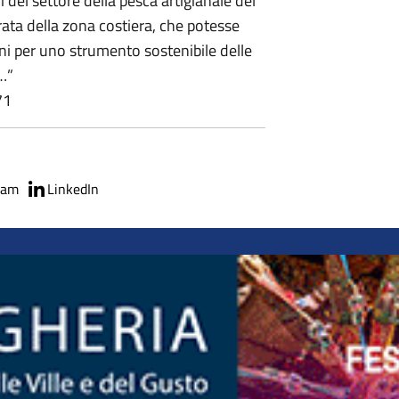
i del settore della pesca artigianale del
rata della zona costiera, che potesse
ni per uno strumento sostenibile delle
o…”
71
ram
LinkedIn