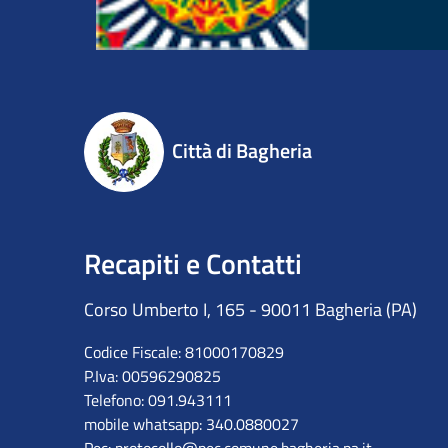
Città di Bagheria
Recapiti e Contatti
Corso Umberto I, 165 - 90011 Bagheria (PA)
Codice Fiscale: 81000170829
P.Iva: 00596290825
Telefono: 091.943111
mobile whatsapp: 340.0880027