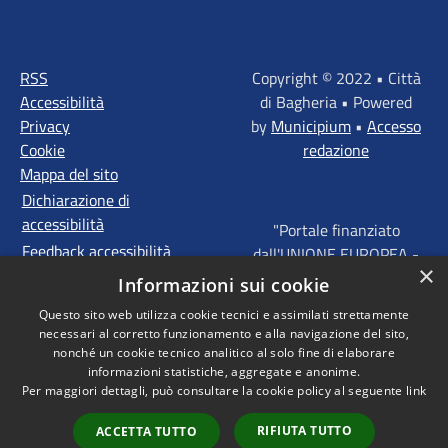
RSS
Copyright © 2022 • Città
Accessibilità
di Bagheria • Powered
Privacy
by
Municipium
•
Accesso
Cookie
redazione
Mappa del sito
Dichiarazione di
accessibilità
"Portale finanziato
Feedback accessibilità
dall'UNIONE EUROPEA -
×
FONDI STRUTTURALI
Informazioni sui cookie
D'INVESTIMENTO
Questo sito web utilizza cookie tecnici e assimilati strettamente
EUROPEI - Programma
necessari al corretto funzionamento e alla navigazione del sito,
Operativo FESR Sicilia
nonché un cookie tecnico analitico al solo fine di elaborare
2014 - 2020 Agenda
informazioni statistiche, aggregate e anonime.
Per maggiori dettagli, può consultare la cookie policy al seguente
link
Urbana ITI "Palermo -
Bagheria"
RIFIUTA TUTTO
ACCETTA TUTTO