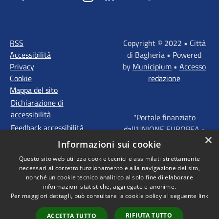
RSS
Copyright © 2022 • Città
Accessibilità
di Bagheria • Powered
Privacy
by
Municipium
•
Accesso
Cookie
redazione
Mappa del sito
Dichiarazione di
accessibilità
"Portale finanziato
Feedback accessibilità
dall'UNIONE EUROPEA -
×
FONDI STRUTTURALI
Informazioni sui cookie
D'INVESTIMENTO
Questo sito web utilizza cookie tecnici e assimilati strettamente
EUROPEI - Programma
necessari al corretto funzionamento e alla navigazione del sito,
Operativo FESR Sicilia
nonché un cookie tecnico analitico al solo fine di elaborare
2014 - 2020 Agenda
informazioni statistiche, aggregate e anonime.
Per maggiori dettagli, può consultare la cookie policy al seguente
link
Urbana ITI "Palermo -
Bagheria"
RIFIUTA TUTTO
ACCETTA TUTTO