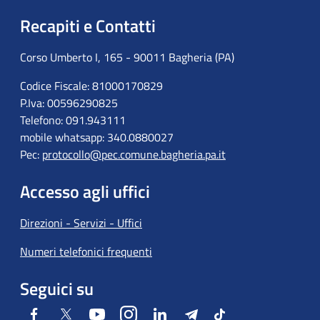
Recapiti e Contatti
Corso Umberto I, 165 - 90011 Bagheria (PA)
Codice Fiscale: 81000170829
P.Iva: 00596290825
Telefono: 091.943111
mobile whatsapp: 340.0880027
Pec:
protocollo@pec.comune.bagheria.pa.it
Accesso agli uffici
Direzioni - Servizi - Uffici
Numeri telefonici frequenti
Seguici su
Facebook
Twitter
Youtube
Instagram
LinkedIn
Telegram
Tiktok