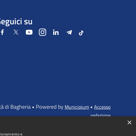
eguici su
Facebook
Twitter
Youtube
Instagram
LinkedIn
Telegram
Tiktok
ttà di Bagheria • Powered by
•
Municipium
Accesso
redazione
×
nzionamento e