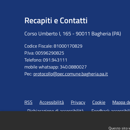
Recapiti e Contatti
Corso Umberto I, 165 - 90011 Bagheria (PA)
Codice Fiscale: 81000170829
P.Iva: 00596290825
Telefono: 091.943111
mobile whatsapp: 340.0880027
Pec:
protocollo@pec.comune.bagheria.pa.it
RSS
Accessibilità
Privacy
Cookie
Mappa de
Dichiarazione di accessibilità
Feedback accessibil
Questo sito 