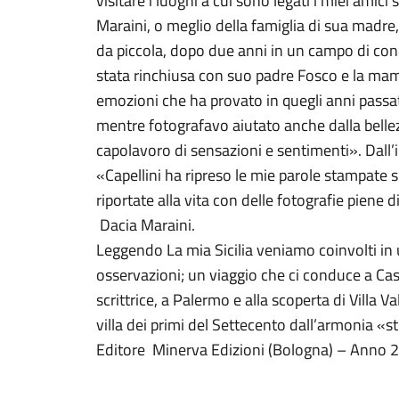
visitare i luoghi a cui sono legati i miei amici s
Maraini, o meglio della famiglia di sua madre,
da piccola, dopo due anni in un campo di co
stata rinchiusa con suo padre Fosco e la ma
emozioni che ha provato in quegli anni passati 
mentre fotografavo aiutato anche dalla bellez
capolavoro di sensazioni e sentimenti». Dall’
«Capellini ha ripreso le mie parole stampate s
riportate alla vita con delle fotografie piene d
Dacia Maraini.
Leggendo La mia Sicilia veniamo coinvolti in un
osservazioni; un viaggio che ci conduce a Cas
scrittrice, a Palermo e alla scoperta di Villa
villa dei primi del Settecento dall’armonia «st
Editore Minerva Edizioni (Bologna) – Anno 