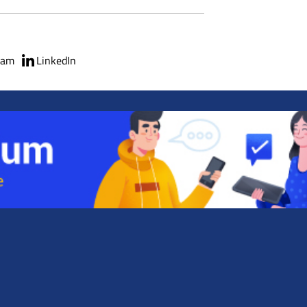
ram
LinkedIn