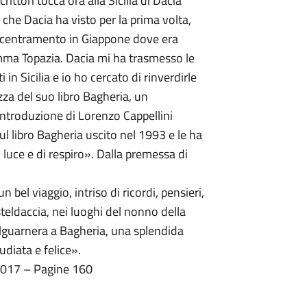
crittori tocca ora alla Sicilia di Dacia
 che Dacia ha visto per la prima volta,
ncentramento in Giappone dove era
mma Topazia. Dacia mi ha trasmesso le
in Sicilia e io ho cercato di rinverdirle
za del suo libro Bagheria, un
introduzione di Lorenzo Cappellini
ul libro Bagheria uscito nel 1993 e le ha
i luce e di respiro». Dalla premessa di
 bel viaggio, intriso di ricordi, pensieri,
teldaccia, nei luoghi del nonno della
 Valguarnera a Bagheria, una splendida
udiata e felice».
2017 – Pagine 160