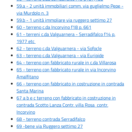
59.a - 2 unità immobiliari comm. via guglielmo Pepe -
via Murdolo n. 3
59.b - 1 unità immoliare via ruggero settimo 27
60 - terreno c.da Incorvino f18 p. 661
61 - terreni c.da Valguarnera - Serradifalco f14 p.
1977 etc
62 - terreno c.da Valguarnera - via Sofocle
63 - terreno c.da Valguarnera - via Euripide
64 - terreno con fabbricato rurale in c.da Villarosa
65 - terreno con fabbricato rurale in via Incorvino
Amalfitano
66 - terreno con fabbricato in costruzione in contrada
Santa Marina
67 a b e c terreno con fabbricato in costruzione in
contrada Scotto Lanza Contr. villa Rosa contr.
Incorvino
68 - terreno contrada Serradifalco
69 -bene
via Ruggero settimo 27