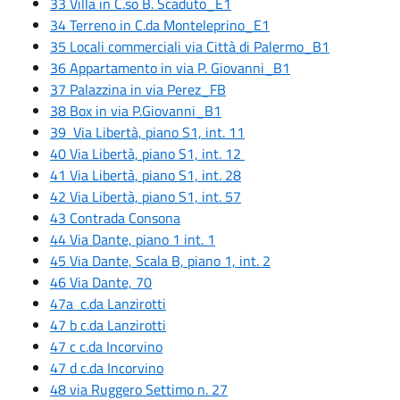
33 Villa in C.so B. Scaduto_E1
34 Terreno in C.da Monteleprino_E1
35 Locali commerciali via Città di Palermo_B1
36 Appartamento in via P. Giovanni_B1
37 Palazzina in via Perez_FB
38 Box in via P.Giovanni_B1
39 Via Libertà, piano S1, int. 11
40 Via Libertà, piano S1, int. 12
41 Via Libertà, piano S1, int. 28
42 Via Libertà, piano S1, int. 57
43 Contrada Consona
44 Via Dante, piano 1 int. 1
45 Via Dante, Scala B, piano 1, int. 2
46 Via Dante, 70
47a c.da Lanzirotti
47 b c.da Lanzirotti
47 c c.da Incorvino
47 d c.da Incorvino
48 via Ruggero Settimo n. 27