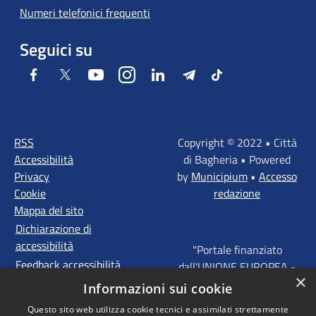
Numeri telefonici frequenti
Seguici su
Facebook
Twitter
Youtube
Instagram
LinkedIn
Telegram
Tiktok
RSS
Copyright © 2022 • Città
Accessibilità
di Bagheria • Powered
Privacy
by
Municipium
•
Accesso
Cookie
redazione
Mappa del sito
Dichiarazione di
accessibilità
"Portale finanziato
Feedback accessibilità
dall'UNIONE EUROPEA -
×
FONDI STRUTTURALI
Informazioni sui cookie
D'INVESTIMENTO
Questo sito web utilizza cookie tecnici e assimilati strettamente