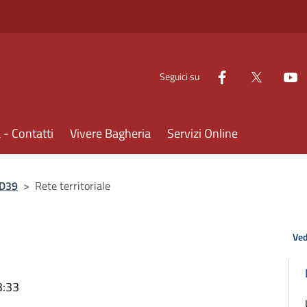
Seguici su
- Contatti
Vivere Bagheria
Servizi Online
 D39
>
Rete territoriale
Ved
3:33