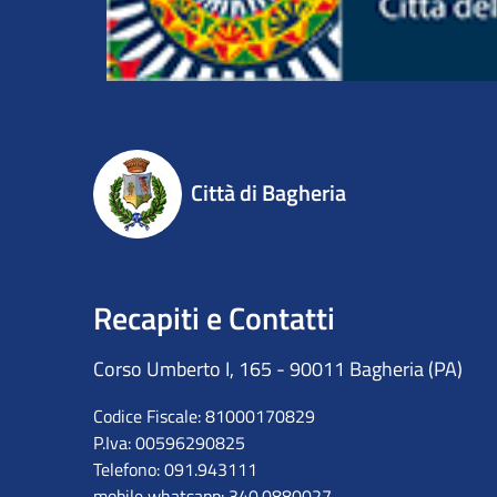
Città di Bagheria
Recapiti e Contatti
Corso Umberto I, 165 - 90011 Bagheria (PA)
Codice Fiscale: 81000170829
P.Iva: 00596290825
Telefono: 091.943111
mobile whatsapp: 340.0880027