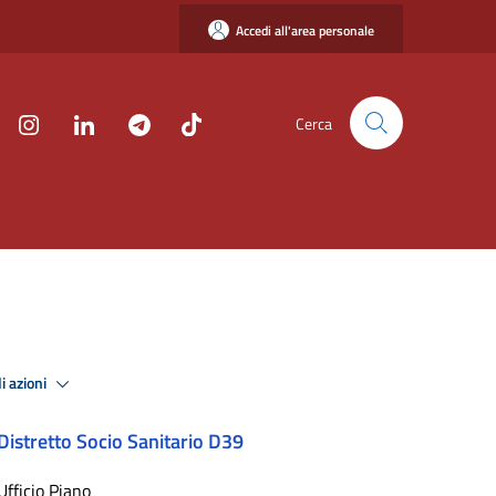
Accedi all'area personale
Cerca
i azioni
Distretto Socio Sanitario D39
Ufficio Piano