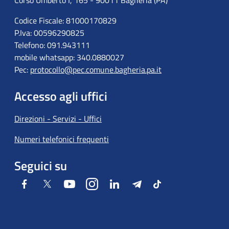
Corso Umberto I, 165 - 90011 Bagheria (PA)
Codice Fiscale: 81000170829
P.Iva: 00596290825
Telefono: 091.943111
mobile whatsapp: 340.0880027
Pec:
protocollo@pec.comune.bagheria.pa.it
Accesso agli uffici
Direzioni - Servizi - Uffici
Numeri telefonici frequenti
Seguici su
Facebook
Twitter
Youtube
Instagram
LinkedIn
Telegram
Tiktok