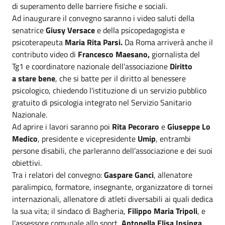
di superamento delle barriere fisiche e sociali.
Ad inaugurare il convegno saranno i video saluti della
senatrice
Giusy Versace
e della psicopedagogista e
psicoterapeuta
Maria Rita Parsi.
Da Roma arriverà anche il
contributo video di
Francesco Maesano,
giornalista del
Tg1 e coordinatore nazionale dell’associazione
Diritto
a stare bene
, che si batte per il diritto al benessere
psicologico, chiedendo l'istituzione di un servizio pubblico
gratuito di psicologia integrato nel Servizio Sanitario
Nazionale.
Ad aprire i lavori saranno poi
Rita Pecoraro
e
Giuseppe Lo
Medico
, presidente e vicepresidente
Umip
, entrambi
persone disabili, che parleranno dell’associazione e dei suoi
obiettivi.
Tra i relatori del convegno:
Gaspare Ganci
, allenatore
paralimpico, formatore, insegnante, organizzatore di tornei
internazionali, allenatore di atleti diversabili ai quali dedica
la sua vita; il sindaco di Bagheria,
Filippo Maria Tripoli
, e
l’assessore comunale allo sport,
Antonella Elisa
Insinga,