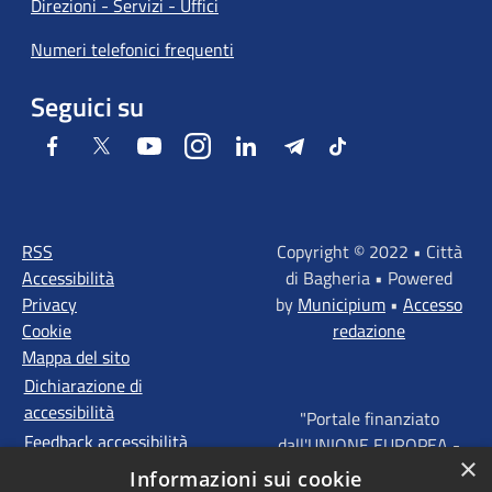
Direzioni - Servizi - Uffici
Numeri telefonici frequenti
Seguici su
Facebook
Twitter
Youtube
Instagram
LinkedIn
Telegram
Tiktok
RSS
Copyright © 2022 • Città
Accessibilità
di Bagheria • Powered
Privacy
by
Municipium
•
Accesso
Cookie
redazione
Mappa del sito
Dichiarazione di
accessibilità
"Portale finanziato
Feedback accessibilità
dall'UNIONE EUROPEA -
×
FONDI STRUTTURALI
Informazioni sui cookie