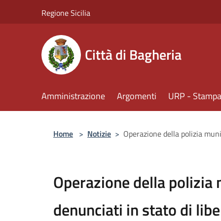
Salta al contenuto principale
Regione Sicilia
Città di Bagheria
Amministrazione
Argomenti
URP - Stampa 
Home
>
Notizie
>
Operazione della polizia munic
Operazione della polizia 
denunciati in stato di lib