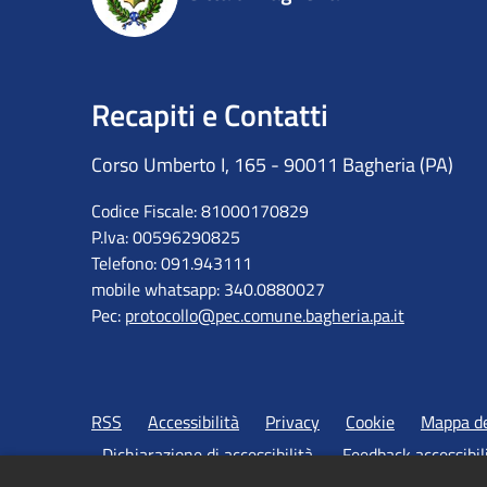
Recapiti e Contatti
Corso Umberto I, 165 - 90011 Bagheria (PA)
Codice Fiscale: 81000170829
P.Iva: 00596290825
Telefono: 091.943111
mobile whatsapp: 340.0880027
Pec:
protocollo@pec.comune.bagheria.pa.it
RSS
Accessibilità
Privacy
Cookie
Mappa de
Dichiarazione di accessibilità
Feedback accessibil