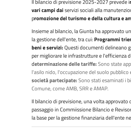
Il bilancio di previsione 2025-2027 prevede i
vari campi dai
servizi sociali alla manutenzion
p
romozione del turismo e della cultura e a
m
Insieme al bilancio, la Giunta ha approvato 
la gestione dell'ente, tra cui:
Programmi trienn
beni e servizi:
Questi documenti delineano gli 
per migliorare le infrastrutture e l'efficienza
d
eterminazione delle tariffe:
Sono state appr
l'asilo nido, l'occupazione del suolo pubblico 
società partecipate:
Sono stati esaminati i bi
Comune, come AMB, SRR e AMAP.
Il bilancio di previsione, una volta approvato
passaggio in Commiissione Bilancio e Revisori 
la base per la gestione finanziaria dell'ente n