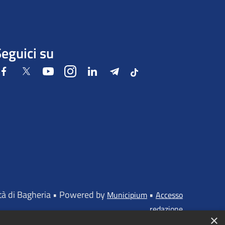
eguici su
Facebook
Twitter
Youtube
Instagram
LinkedIn
Telegram
Tiktok
ttà di Bagheria • Powered by
•
Municipium
Accesso
redazione
×