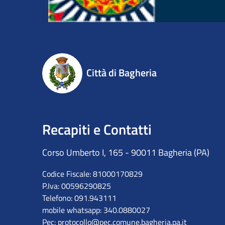
Città di Bagheria
Recapiti e Contatti
Corso Umberto I, 165 - 90011 Bagheria (PA)
Codice Fiscale: 81000170829
P.Iva: 00596290825
Telefono: 091.943111
mobile whatsapp: 340.0880027
Pec:
protocollo@pec.comune.bagheria.pa.it