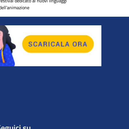
festival dedicato ai nuovi linguaggi
dell’animazione
eguici su