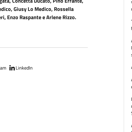
gata, Concetta Ducato, Pino Errante,
edico, Giusy Lo Medico, Rossella
i, Enzo Raspante e Arlene Rizzo.
ram
LinkedIn