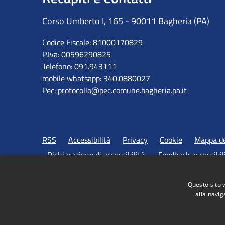
Corso Umberto I, 165 - 90011 Bagheria (PA)
Codice Fiscale: 81000170829
P.Iva: 00596290825
Telefono: 091.943111
mobile whatsapp: 340.0880027
Pec:
protocollo@pec.comune.bagheria.pa.it
RSS
Accessibilità
Privacy
Cookie
Mappa de
Dichiarazione di accessibilità
Feedback accessibil
Questo sito 
alla navig