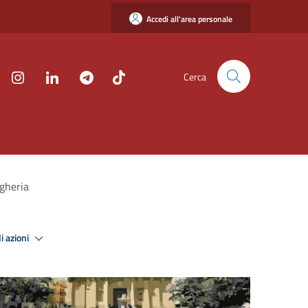
Accedi all'area personale
Cerca
agheria
i azioni