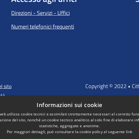
Direzioni - Servizi - Uffici
Numeri telefonici frequenti
Copyright © 2022 • Ci
l sito
ità
Informazioni sui cookie
web utilizza cookie tecnici e assimilati strettamente necessari al corretto fu
azione del sito, nonché un cookie tecnico analitico al solo fine di elaborare i
"Portale finanz
statistiche, aggregate e anonime.
D'INVESTIMENTO EUROP
Per maggiori dettagli, può consultare la cookie policy al seguente
link