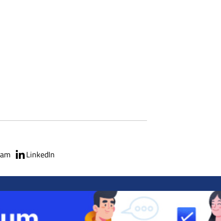
ram
LinkedIn