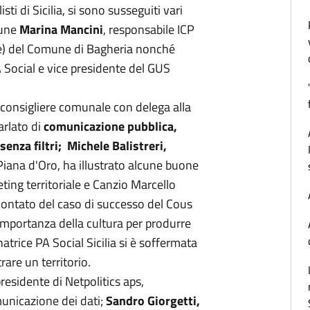
isti di Sicilia, si sono susseguiti vari
mune
Marina Mancini
, responsabile ICP
e) del Comune di Bagheria nonché
A Social e vice presidente del GUS
 consigliere comunale con delega alla
rlato di
comunicazione pubblica,
senza filtri;
Michele Balistreri,
Piana d'Oro, ha illustrato alcune buone
eting territoriale e Canzio Marcello
ontato del caso di successo del Cous
’importanza della cultura per produrre
natrice PA Social Sicilia si è soffermata
are un territorio.
residente di Netpolitics aps,
municazione dei dati;
Sandro Giorgetti,