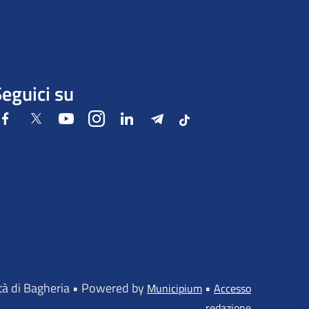
eguici su
Facebook
Twitter
Youtube
Instagram
LinkedIn
Telegram
Tiktok
ttà di Bagheria • Powered by
•
Municipium
Accesso
redazione