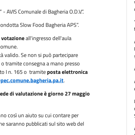
” - AVIS Comunale di Bagheria O.D.V.”.
Condotta Slow Food Bagheria APS”.
 votazione
all'ingresso dell'aula
 Comune.
 valido. Se non si può partecipare
to: o tramite consegna a mano presso
o I n. 165 o tramite
posta elettronica
pec.comune.bagheria.pa.it
.
hede di valutazione è giorno 27 maggio
anno così un aiuto su cui contare per
ione saranno pubblicati sul sito web del