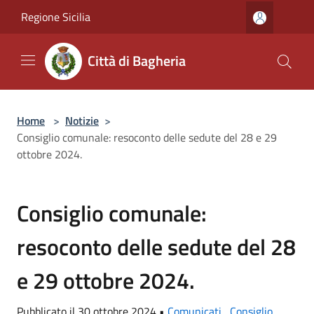
Salta al contenuto principale
Regione Sicilia
Città di Bagheria
Home
>
Notizie
>
Consiglio comunale: resoconto delle sedute del 28 e 29
ottobre 2024.
Consiglio comunale:
resoconto delle sedute del 28
e 29 ottobre 2024.
Pubblicato il 30 ottobre 2024 •
Comunicati
,
Consiglio