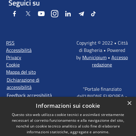
Seguici su
Facebook
Twitter
Youtube
Instagram
LinkedIn
Telegram
Tiktok
RSS
Copyright © 2022 • Città
Accessibilità
di Bagheria • Powered
Privacy
by
Municipium
•
Accesso
Cookie
redazione
Mappa del sito
Dichiarazione di
accessibilità
"Portale finanziato
Feedback accessibilità
dall'UNIONE EUROPEA -
×
FONDI STRUTTURALI
Informazioni sui cookie
D'INVESTIMENTO
Questo sito web utilizza cookie tecnici e assimilati strettamente
EUROPEI - Programma
necessari al corretto funzionamento e alla navigazione del sito,
Operativo FESR Sicilia
nonché un cookie tecnico analitico al solo fine di elaborare
2014 - 2020 Agenda
informazioni statistiche, aggregate e anonime.