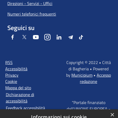
Direzioni - Servizi - Uffici
Numeri telefonici frequenti
Seguici su
Facebook
Twitter
Youtube
Instagram
LinkedIn
Telegram
Tiktok
RSS
Copyright © 2022 • Città
Accessibilità
di Bagheria • Powered
Privacy
by
Municipium
•
Accesso
Cookie
redazione
Mappa del sito
Dichiarazione di
accessibilità
"Portale finanziato
Feedback accessibilità
dall'UNIONE EUROPEA -
×
FONDI STRUTTURALI
Informazioni sui cookie