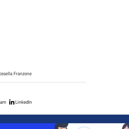
Rossella Franzone
ram
LinkedIn