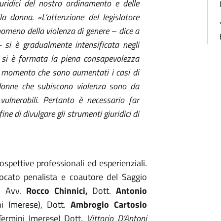
iuridici del nostro ordinamento e delle
a donna. «L’attenzione del legislatore
omeno della violenza di genere – dice a
- si è gradualmente intensificata negli
, si è formata la piena consapevolezza
l momento che sono aumentati i casi di
 donne che subiscono violenza sono da
vulnerabili. Pertanto è necessario far
fine di divulgare gli strumenti giuridici di
ospettive professionali ed esperienziali.
ocato penalista e coautore del Saggio
), Avv.
Rocco Chinnici,
Dott.
Antonio
ni Imerese), Dott.
Ambrogio Cartosio
 Termini Imerese) Dott.
Vittorio D’Antoni