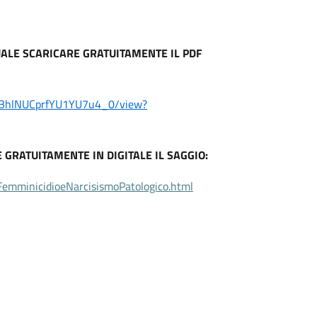
UALE SCARICARE GRATUITAMENTE IL PDF
uEBhlNUCprfYU1YU7u4_0/view?
 GRATUITAMENTE IN DIGITALE IL SAGGIO:
FemminicidioeNarcisismoPatologico.html