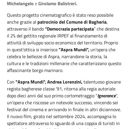
Michelangelo
e
Girolamo Balistreri.
Questo progetto cinematografico è stato reso possibile
anche grazie al
patrocinio del Comune di Bagheria
,
attraverso il bando
“Democrazia partecipata
” che destina
il 2% del gettito regionale IRPEF al finanziamento di
attività di sviluppo socio economico del territorio. Proprio
in quest'ottica si inserisce
"Aspra Mundi",
un'opera che
celebra le bellezze di Aspra, narrandone la storia, la
cultura e le tradizioni millenarie che caratterizzano questo
affascinante borgo marinaro.
Con
"Aspra Mundi", Andrea Lorenzini,
talentuoso giovane
regista bagherese classe ’91, ritorna alla regia autoriale
dopo dieci anni dal suo primo cortometraggio "
Ignorance
",
un'opera che riscosse un notevole successo, vincendo sei
festival del cinema e arrivando in finale in altri diciannove.
Il nuovo film, girato nel settembre 2024, accompagna lo
spettatore attraverso lo sguardo di una coppia di turisti in