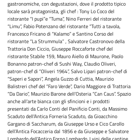
gastronomiche, con degustazioni, dove il prodotto tipico
locale sarà protagonista, gli chef : Tony Lo Coco del
ristorante “I pupi”e “Tuma”, Nino Ferreri del ristorante
“Limu”, Fabio Potenzano del ristorante “Tutti a tavola,
Francesco Fricano di “Kalamo” e Santino Corso del
ristorante “La Strummula” , Salvatore Castronovo della
Trattoria Don Ciccio, Giuseppe Roccaforte chef del
ristorante Stabile 159, Mauro Aiello di Maurone, Paolo
Bonanno patron-chef di Sushi Way, Claudio Oliveri,
patron-chef di “Oliveri 1964”, Salvo Lipari patron-chef di
“Saperi e Sapori”, Angela Guzzo di Cuttia, Maurizio
Balistreri chef del “Faro Verde”, Dario Maggiore di Trattoria
“Da Dario”, Maurizio Barone dell’Osteria “Can Caus”. Spazio
anche all’arte bianca con gli sfincioni e i prodotti
presentati da Carlo Conti del Panificio Conti, da Massimo
Scaduto dell’Antica Forneria Scaduto, da Gioacchino
Gargano di Saccharum, da Giuseppe Urso e Cico Carollo
dell’Antica Focacceria dal 1856 e da Giuseppe e Salvatore
Lombardo dell’Antico Forno Lombardo. I vini delle cantine