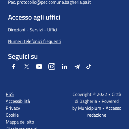
Pec:
protocollo@pec.comune.bagheria.pa.it
Accesso agli uffici
Direzioni - Servizi - Uffici
Numeri telefonici frequenti
Seguici su
Facebook
Twitter
Youtube
Instagram
LinkedIn
Telegram
Tiktok
RSS
Copyright © 2022 • Città
Accessibilità
di Bagheria • Powered
Privacy
by
Municipium
•
Accesso
Cookie
redazione
Mappa del sito