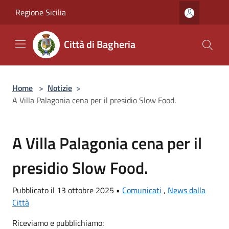
Salta al contenuto principale
Regione Sicilia
Città di Bagheria
Home
>
Notizie
>
A Villa Palagonia cena per il presidio Slow Food.
A Villa Palagonia cena per il
presidio Slow Food.
Pubblicato il 13 ottobre 2025 •
Comunicati
,
News dalla
Città
Riceviamo e pubblichiamo: