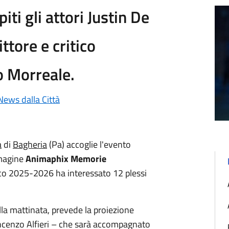
ti gli attori Justin De
ittore e critico
o Morreale.
News dalla Città
a
di
Bagheria
(Pa) accoglie l'evento
mmagine
Animaphix Memorie
tico 2025-2026 ha interessato 12 plessi
la mattinata, prevede la proiezione
ncenzo Alfieri – che sarà accompagnato