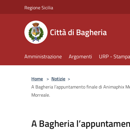
Salta al contenuto principale
Regione Sicilia
Città di Bagheria
Amministrazione
Argomenti
URP - Stampa 
Home
>
Notizie
>
A Bagheria l’appuntamento finale di Animaphix Memo
Morreale.
A Bagheria l’appuntament