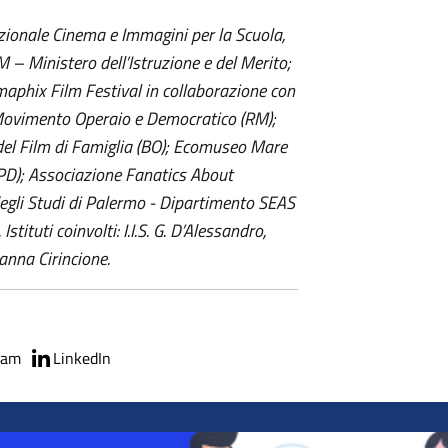
azionale Cinema e Immagini per la Scuola,
 – Ministero dell’Istruzione e del Merito;
maphix Film Festival in collaborazione con
Movimento Operaio e Democratico (RM);
el Film di Famiglia (BO); Ecomuseo Mare
(PD); Associazione Fanatics About
 degli Studi di Palermo - Dipartimento SEAS
stituti coinvolti: I.I.S. G. D’Alessandro,
cianna Cirincione.
ram
LinkedIn