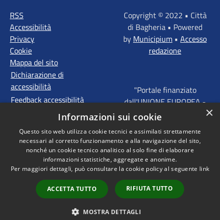
RSS
Copyright © 2022 • Città
Accessibilità
di Bagheria • Powered
Privacy
by
Municipium
•
Accesso
Cookie
redazione
Mappa del sito
Dichiarazione di
accessibilità
"Portale finanziato
Feedback accessibilità
dall'UNIONE EUROPEA -
×
FONDI STRUTTURALI
Informazioni sui cookie
D'INVESTIMENTO
Questo sito web utilizza cookie tecnici e assimilati strettamente
EUROPEI - Programma
necessari al corretto funzionamento e alla navigazione del sito,
Operativo FESR Sicilia
nonché un cookie tecnico analitico al solo fine di elaborare
2014 - 2020 Agenda
informazioni statistiche, aggregate e anonime.
Per maggiori dettagli, può consultare la cookie policy al seguente
link
Urbana ITI "Palermo -
Bagheria"
RIFIUTA TUTTO
ACCETTA TUTTO
MOSTRA DETTAGLI