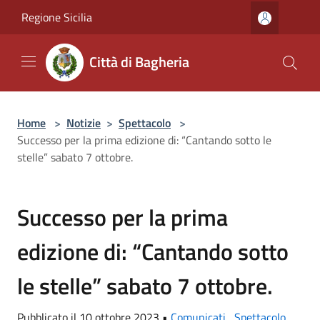
Salta al contenuto principale
Regione Sicilia
Città di Bagheria
Home
>
Notizie
>
Spettacolo
>
Successo per la prima edizione di: “Cantando sotto le
stelle” sabato 7 ottobre.
Successo per la prima
edizione di: “Cantando sotto
le stelle” sabato 7 ottobre.
Pubblicato il 10 ottobre 2023 •
Comunicati
,
Spettacolo