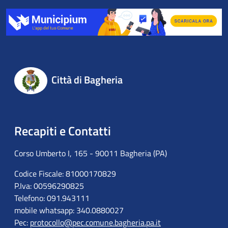
Città di Bagheria
Recapiti e Contatti
Corso Umberto I, 165 - 90011 Bagheria (PA)
Codice Fiscale: 81000170829
P.Iva: 00596290825
Telefono: 091.943111
mobile whatsapp: 340.0880027
Pec:
protocollo@pec.comune.bagheria.pa.it