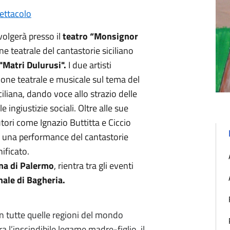
ettacolo
volgerà presso il
teatro “Monsignor
e teatrale del cantastorie siciliano
"Matri Dulurusi".
I due artisti
one teatrale e musicale sul tema del
iliana, dando voce allo strazio delle
e ingiustizie sociali. Oltre alle sue
utori come Ignazio Buttitta e Ciccio
d una performance del cantastorie
ificato.
ana di Palermo
, rientra tra gli eventi
ale di Bagheria.
in tutte quelle regioni del mondo
 l’inscindibile legame madre-figlio, il