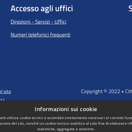
Accesso agli uffici
S
Direzioni - Servizi - Uffici
Numeri telefonici frequenti
Copyright © 2022 • Ci
l sito
ità
Informazioni sui cookie
web utilizza cookie tecnici e assimilati strettamente necessari al corretto fu
azione del sito, nonché un cookie tecnico analitico al solo fine di elaborare i
"Portale finanz
statistiche, aggregate e anonime.