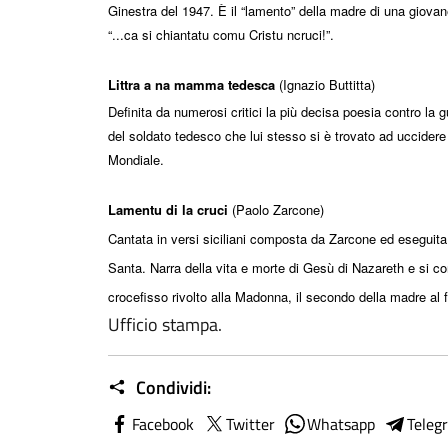
Ginestra del 1947. È il “lamento” della madre di una giovane
“...ca si chiantatu comu Cristu ncruci!”.
Littra a na mamma tedesca
(Ignazio Buttitta)
Definita da numerosi critici la più decisa poesia contro la gu
del soldato tedesco che lui stesso si è trovato ad uccidere
Mondiale.
Lamentu di la cruci
(Paolo Zarcone)
Cantata in versi siciliani composta da Zarcone ed eseguita
Santa. Narra della vita e morte di Gesù di Nazareth e si con
crocefisso rivolto alla Madonna, il secondo della madre al fi
Ufficio stampa.
Condividi:
Facebook
Twitter
Whatsapp
Teleg