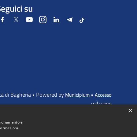
eguici su
Facebook
Twitter
Youtube
Instagram
LinkedIn
Telegram
Tiktok
ttà di Bagheria • Powered by
•
Municipium
Accesso
redazione
×
nzionamento e
nformazioni
iato dall'UNIONE EUROPEA - FONDI STRUTTURALI