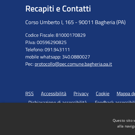
Recapiti e Contatti
Corso Umberto I, 165 - 90011 Bagheria (PA)
Codice Fiscale: 81000170829
P.Iva: 00596290825
Telefono: 091.943111
mobile whatsapp: 340.0880027
Pec:
protocollo@pec.comune.bagheria.pa.it
RSS
Accessibilità
Privacy
Cookie
Mappa de
Dichiarazione di accessibilità
Feedback accessibil
Questo sito 
alla navig