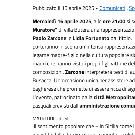
Pubblicato il 15 aprile 2025 •
Comunicati
,
Sp
Mercoledì 16 aprile 2025
, alle
ore 21:00
si s
Muratore”
di villa Butera una rappresentazion
Paolo Zarcone
e
Lidia Fortunato
dal titolo:
porteranno in scena un'intensa rappresentazi
legame madre-figlio nella cultura popolare sic
madri che hanno visto i propri figli vittime dell
composizioni,
Zarcone
interpreterà testi di a
Busacca. Un'occasione unica per assistere a
bagherese che promette di essere ricca di sign
L'evento, patrocinato dalla
città Metropolit
pasquali previsti dall'
amministrazione comun
MATRI DULURUSI
Il sentimento popolare che – in Sicilia come 
investite dalla dominazione spagnola – celebra