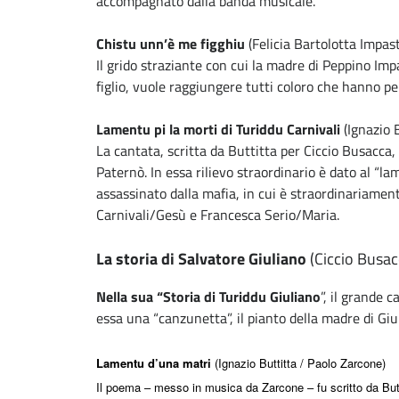
accompagnato dalla banda musicale.
Chistu unn’è me figghiu
(Felicia Bartolotta Impas
Il grido straziante con cui la madre di Peppino Im
figlio, vuole raggiungere tutti coloro che hanno p
Lamentu pi la morti di Turiddu Carnivali
(Ignazio 
La cantata, scritta da Buttitta per Ciccio Busacca, 
Paternò. In essa rilievo straordinario è dato al “la
assassinato dalla mafia, in cui è straordinariament
Carnivali/Gesù e Francesca Serio/Maria.
La storia di Salvatore Giuliano
(Ciccio Busac
Nella sua “Storia di Turiddu Giuliano
”, il grande 
essa una “canzunetta”, il pianto della madre di Giuli
Lamentu d’una matri
(Ignazio Buttitta / Paolo Zarcone)
Il poema – messo in musica da Zarcone – fu scritto da Butti