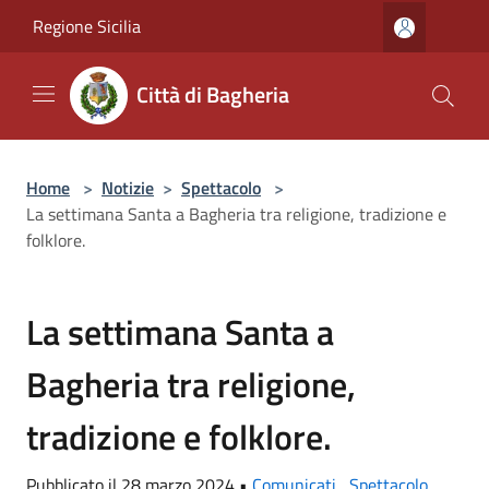
Salta al contenuto principale
Regione Sicilia
Città di Bagheria
Home
>
Notizie
>
Spettacolo
>
La settimana Santa a Bagheria tra religione, tradizione e
folklore.
La settimana Santa a
Bagheria tra religione,
tradizione e folklore.
Pubblicato il 28 marzo 2024 •
Comunicati
,
Spettacolo