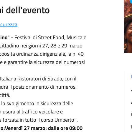
i dell'evento
icurezza
tino
" - Festival di Street Food, Musica e
cittadino nei giorni 27, 28 e 29 marzo
osita ordinanza dirigenziale, la n. 40
e e garantire la sicurezza dei numerosi
aliana Ristoratori di Strada, con il
edrà il posizionamento di numerosi
città.
e lo svolgimento in sicurezza delle
hiusura al traffico veicolare e
e forzata in tutto il corso Umberto I.
nto:Venerdì 27 marzo: dalle ore 09:00