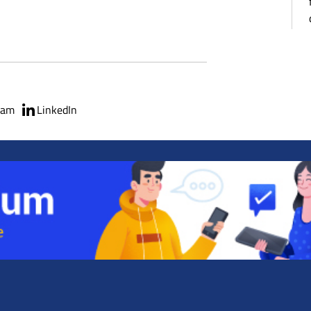
ram
LinkedIn