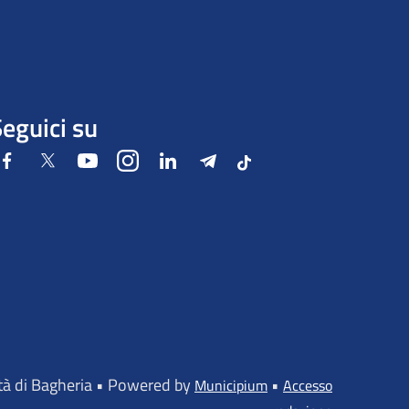
eguici su
Facebook
Twitter
Youtube
Instagram
LinkedIn
Telegram
Tiktok
ttà di Bagheria • Powered by
•
Municipium
Accesso