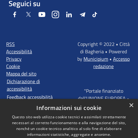
Seguici su
Facebook
Twitter
Youtube
Instagram
LinkedIn
Telegram
Tiktok
RSS
Copyright © 2022 • Città
Accessibilità
di Bagheria • Powered
Privacy
by
Municipium
•
Accesso
Cookie
redazione
Mappa del sito
Dichiarazione di
accessibilità
"Portale finanziato
Feedback accessibilità
dall'UNIONE EUROPEA -
×
FONDI STRUTTURALI
Informazioni sui cookie
D'INVESTIMENTO
Questo sito web utilizza cookie tecnici e assimilati strettamente
EUROPEI - Programma
necessari al corretto funzionamento e alla navigazione del sito,
Operativo FESR Sicilia
nonché un cookie tecnico analitico al solo fine di elaborare
2014 - 2020 Agenda
informazioni statistiche, aggregate e anonime.