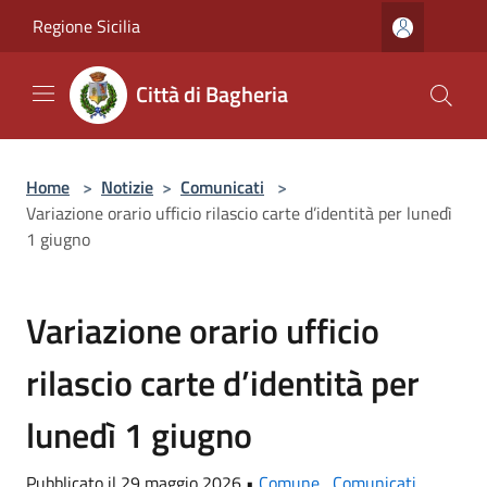
Salta al contenuto principale
Regione Sicilia
Città di Bagheria
Home
>
Notizie
>
Comunicati
>
Variazione orario ufficio rilascio carte d’identità per lunedì
1 giugno
Variazione orario ufficio
rilascio carte d’identità per
lunedì 1 giugno
Pubblicato il 29 maggio 2026 •
Comune
,
Comunicati