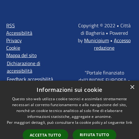
RSS
Copyright © 2022 • Città
Accessibilità
di Bagheria • Powered
Privacy
by
Municipium
•
Accesso
Cookie
redazione
Mappa del sito
Dichiarazione di
accessibilità
"Portale finanziato
Feedback accessibilità
dall'UNIONE EUROPEA -
×
FONDI STRUTTURALI
Informazioni sui cookie
D'INVESTIMENTO
Questo sito web utilizza cookie tecnici e assimilati strettamente
EUROPEI - Programma
necessari al corretto funzionamento e alla navigazione del sito,
Operativo FESR Sicilia
nonché un cookie tecnico analitico al solo fine di elaborare
2014 - 2020 Agenda
informazioni statistiche, aggregate e anonime.
Per maggiori dettagli, può consultare la cookie policy al seguente
link
Urbana ITI "Palermo -
Bagheria"
RIFIUTA TUTTO
ACCETTA TUTTO