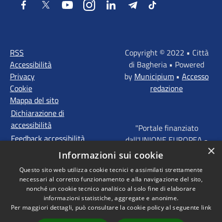
Facebook
Twitter
Youtube
Instagram
LinkedIn
Telegram
Tiktok
RSS
Copyright © 2022 • Città
Accessibilità
di Bagheria • Powered
Privacy
by
Municipium
•
Accesso
Cookie
redazione
Mappa del sito
Dichiarazione di
accessibilità
"Portale finanziato
Feedback accessibilità
dall'UNIONE EUROPEA -
×
FONDI STRUTTURALI
Informazioni sui cookie
D'INVESTIMENTO
Questo sito web utilizza cookie tecnici e assimilati strettamente
EUROPEI - Programma
necessari al corretto funzionamento e alla navigazione del sito,
Operativo FESR Sicilia
nonché un cookie tecnico analitico al solo fine di elaborare
2014 - 2020 Agenda
informazioni statistiche, aggregate e anonime.
Per maggiori dettagli, può consultare la cookie policy al seguente
link
Urbana ITI "Palermo -