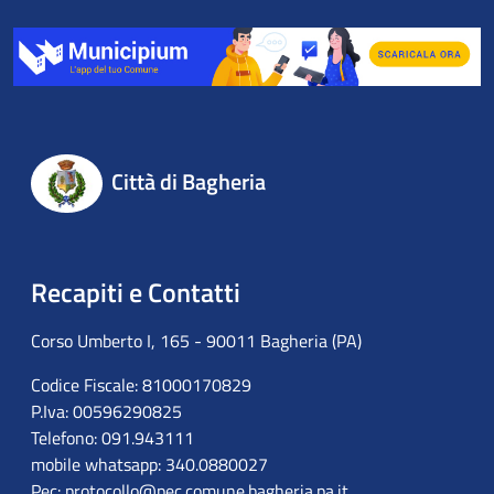
Città di Bagheria
Recapiti e Contatti
Corso Umberto I, 165 - 90011 Bagheria (PA)
Codice Fiscale: 81000170829
P.Iva: 00596290825
Telefono: 091.943111
mobile whatsapp: 340.0880027
Pec:
protocollo@pec.comune.bagheria.pa.it