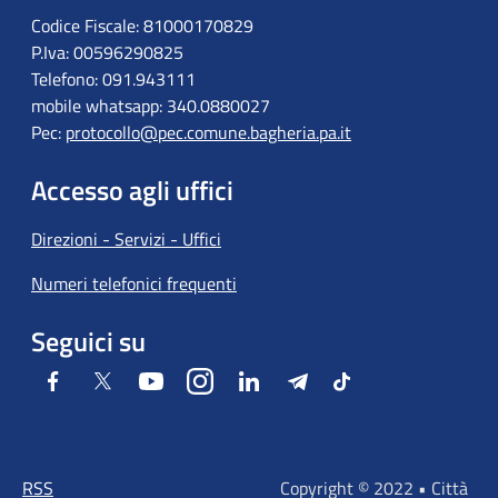
Codice Fiscale: 81000170829
P.Iva: 00596290825
Telefono: 091.943111
mobile whatsapp: 340.0880027
Pec:
protocollo@pec.comune.bagheria.pa.it
Accesso agli uffici
Direzioni - Servizi - Uffici
Numeri telefonici frequenti
Seguici su
Facebook
Twitter
Youtube
Instagram
LinkedIn
Telegram
Tiktok
RSS
Copyright © 2022 • Città