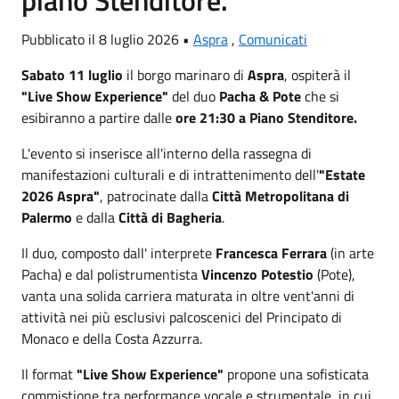
Pubblicato il 8 luglio 2026 •
Aspra
,
Comunicati
Sabato 11 luglio
il borgo marinaro di
Aspra
, ospiterà il
"Live Show Experience"
del duo
Pacha & Pote
che si
esibiranno a partire dalle
ore 21:30 a Piano Stenditore.
L'evento si inserisce all'interno della rassegna di
manifestazioni culturali e di intrattenimento dell'
"Estate
2026 Aspra"
, patrocinate dalla
Città Metropolitana di
Palermo
e dalla
Città di Bagheria
.
Il duo, composto dall' interprete
Francesca Ferrara
(in arte
Pacha) e dal polistrumentista
Vincenzo Potestio
(Pote),
vanta una solida carriera maturata in oltre vent'anni di
attività nei più esclusivi palcoscenici del Principato di
Monaco e della Costa Azzurra.
Il format
"Live Show Experience"
propone una sofisticata
commistione tra performance vocale e strumentale, in cui