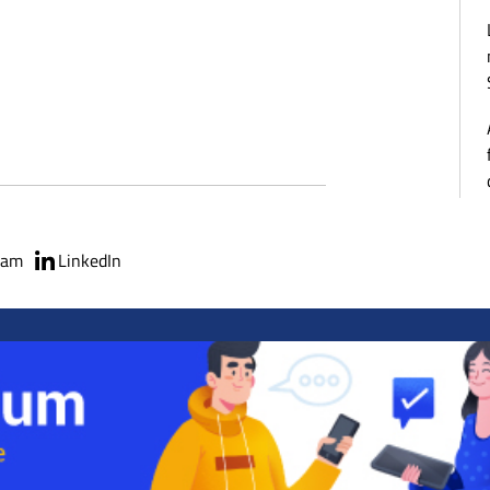
ram
LinkedIn