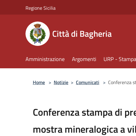
Salta al contenuto principale
Regione Sicilia
Città di Bagheria
Amministrazione
Argomenti
URP - Stampa 
Home
>
Notizie
>
Comunicati
>
Conferenza s
Conferenza stampa di pr
mostra mineralogica a v