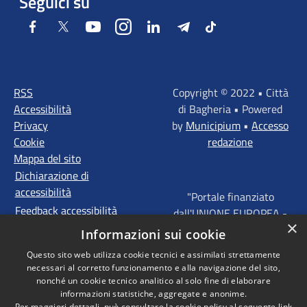
Seguici su
Facebook
Twitter
Youtube
Instagram
LinkedIn
Telegram
Tiktok
RSS
Copyright © 2022 • Città
Accessibilità
di Bagheria • Powered
Privacy
by
Municipium
•
Accesso
Cookie
redazione
Mappa del sito
Dichiarazione di
accessibilità
"Portale finanziato
Feedback accessibilità
dall'UNIONE EUROPEA -
×
FONDI STRUTTURALI
Informazioni sui cookie
D'INVESTIMENTO
Questo sito web utilizza cookie tecnici e assimilati strettamente
EUROPEI - Programma
necessari al corretto funzionamento e alla navigazione del sito,
Operativo FESR Sicilia
nonché un cookie tecnico analitico al solo fine di elaborare
2014 - 2020 Agenda
informazioni statistiche, aggregate e anonime.
Per maggiori dettagli, può consultare la cookie policy al seguente
link