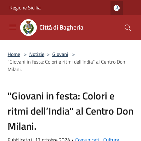
Salta al contenuto principale
Regione Sicilia
Città di Bagheria
Home
>
Notizie
>
Giovani
>
"Giovani in festa: Colori e ritmi dell’India" al Centro Don
Milani.
"Giovani in festa: Colori e
ritmi dell’India" al Centro Don
Milani.
Pubblicato il 17 ottobre 2024 •
Comunicati
,
Cultura
,