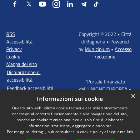
Facebook
Twitter
Youtube
Instagram
LinkedIn
Telegram
Tiktok
RSS
Copyright © 2022 • Città
Accessibilità
di Bagheria • Powered
Privacy
by
Municipium
•
Accesso
Cookie
redazione
Mappa del sito
Dichiarazione di
accessibilità
"Portale finanziato
Feedback accessibilità
dall'UNIONE EUROPEA -
×
FONDI STRUTTURALI
Informazioni sui cookie
D'INVESTIMENTO
Questo sito web utilizza cookie tecnici e assimilati strettamente
EUROPEI - Programma
necessari al corretto funzionamento e alla navigazione del sito,
Operativo FESR Sicilia
nonché un cookie tecnico analitico al solo fine di elaborare
2014 - 2020 Agenda
informazioni statistiche, aggregate e anonime.
Per maggiori dettagli, può consultare la cookie policy al seguente
link
Urbana ITI "Palermo -