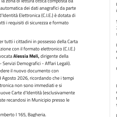
,
la zona di lettura ottica composta da
 automatica dei dati anagrafici da parte
d’Identità Elettronica (C.I.E.) è dotata di
i i requisiti di sicurezza e formato
 tutti i cittadini in possesso della Carta
zione con il formato elettronico (C.I.E.)
vvocata
Alessia Meli,
dirigente della
 Servizi Demografici - Affari Legali).
chiedere il nuovo documento con
 3 Agosto 2026, ricordando che i tempi
lettronica non sono immediati e si
 nuove Carte d'Identità (esclusivamente
ste recandosi in Municipio presso le
mberto I 165, Bagheria.