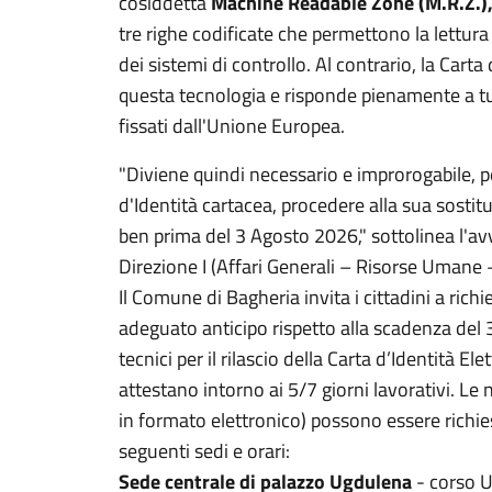
cosiddetta
Machine Readable Zone (M.R.Z.)
tre righe codificate che permettono la lettura
dei sistemi di controllo. Al contrario, la Carta 
questa tecnologia e risponde pienamente a tutt
fissati dall'Unione Europea.
"Diviene quindi necessario e improrogabile, per
d'Identità cartacea, procedere alla sua sostitu
ben prima del 3 Agosto 2026," sottolinea l'a
Direzione I (Affari Generali – Risorse Umane –
Il Comune di Bagheria invita i cittadini a ri
adeguato anticipo rispetto alla scadenza del
tecnici per il rilascio della Carta d’Identità E
attestano intorno ai 5/7 giorni lavorativi. Le
in formato elettronico) possono essere richie
seguenti sedi e orari:
Sede centrale di palazzo Ugdulena
- corso U