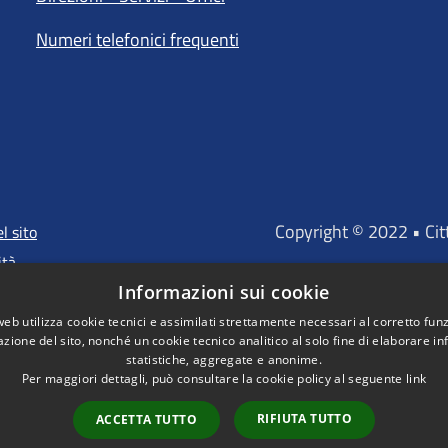
Numeri telefonici frequenti
Copyright © 2022 • Ci
l sito
ità
Informazioni sui cookie
web utilizza cookie tecnici e assimilati strettamente necessari al corretto fu
azione del sito, nonché un cookie tecnico analitico al solo fine di elaborare i
"Portale finanz
statistiche, aggregate e anonime.
D'INVESTIMENTO EUROP
Per maggiori dettagli, può consultare la cookie policy al seguente
link
RIFIUTA TUTTO
ACCETTA TUTTO