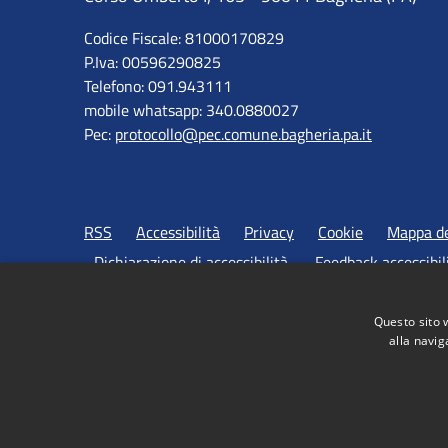
Codice Fiscale: 81000170829
P.Iva: 00596290825
Telefono: 091.943111
mobile whatsapp: 340.0880027
Pec:
protocollo@pec.comune.bagheria.pa.it
RSS
Accessibilità
Privacy
Cookie
Mappa de
Dichiarazione di accessibilità
Feedback accessibil
Questo sito 
alla navig