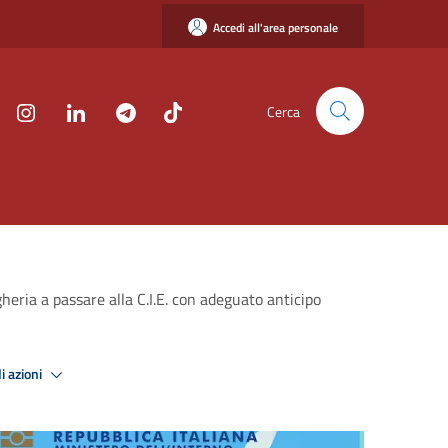
Accedi all'area personale
Cerca
eria a passare alla C.I.E. con adeguato anticipo
i azioni