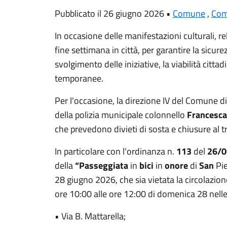
Pubblicato il 26 giugno 2026 •
Comune
,
Com
In occasione delle manifestazioni culturali, re
fine settimana in città, per garantire la sicure
svolgimento delle iniziative, la viabilità citt
temporanee.
Per l'occasione, la direzione IV del Comune 
della polizia municipale colonnello
Francesca
che prevedono divieti di sosta e chiusure al t
In particolare con l'ordinanza n.
113
del
26/0
della
“Passeggiata
in
bici
in
onore
di
San
Pi
28 giugno 2026, che sia vietata la circolazione
ore 10:00 alle ore 12:00 di domenica 28 nelle
• Via B. Mattarella;