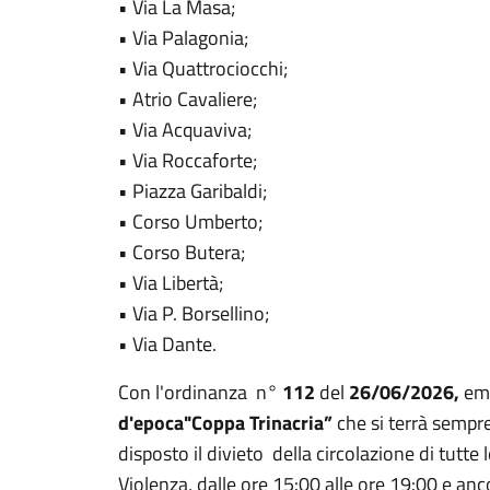
• Via La Masa;
• Via Palagonia;
• Via Quattrociocchi;
• Atrio Cavaliere;
• Via Acquaviva;
• Via Roccaforte;
• Piazza Garibaldi;
• Corso Umberto;
• Corso Butera;
• Via Libertà;
• Via P. Borsellino;
• Via Dante.
Con l'ordinanza n°
112
del
26/06/2026,
eme
d'epoca"Coppa Trinacria”
che si terrà sempr
disposto il divieto della circolazione di tutte l
Violenza, dalle ore 15:00 alle ore 19:00 e ancor