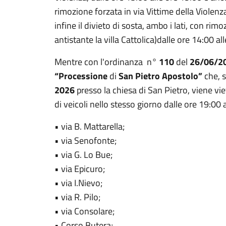
rimozione forzata in via Vittime della Violenza
infine il divieto di sosta, ambo i lati, con ri
antistante la villa Cattolica)dalle ore 14:00 al
Mentre con l'ordinanza n°
110
del
26/06/2
“Processione
di
San Pietro Apostolo”
che, s
2026
presso la chiesa di San Pietro, viene viet
di veicoli nello stesso giorno dalle ore 19:00 
• via B. Mattarella;
• via Senofonte;
• via G. Lo Bue;
• via Epicuro;
• via I.Nievo;
• via R. Pilo;
• via Consolare;
• Corso Butera;