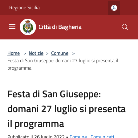
Salta al contenuto principale
Regione Sicilia
Città di Bagheria
Home
>
Notizie
>
Comune
>
Festa di San Giuseppe: domani 27 luglio si presenta il
programma
Festa di San Giuseppe:
domani 27 luglio si presenta
il programma
Pubblicato il 26 luglio 2022 •
Comune
,
Comunicati