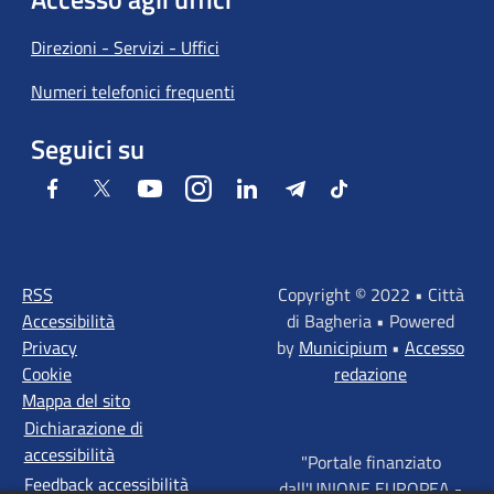
Direzioni - Servizi - Uffici
Numeri telefonici frequenti
Seguici su
Facebook
Twitter
Youtube
Instagram
LinkedIn
Telegram
Tiktok
RSS
Copyright © 2022 • Città
Accessibilità
di Bagheria • Powered
Privacy
by
Municipium
•
Accesso
Cookie
redazione
Mappa del sito
Dichiarazione di
accessibilità
"Portale finanziato
Feedback accessibilità
dall'UNIONE EUROPEA -