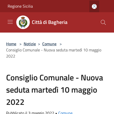
Salta al contenuto principale
Regione Sicilia
Città di Bagheria
Home
>
Notizie
>
Comune
>
Consiglio Comunale - Nuova seduta martedì 10 maggio
2022
Consiglio Comunale - Nuova
seduta martedì 10 maggio
2022
Pubblicato il 3 maggio 2022 •
Comune