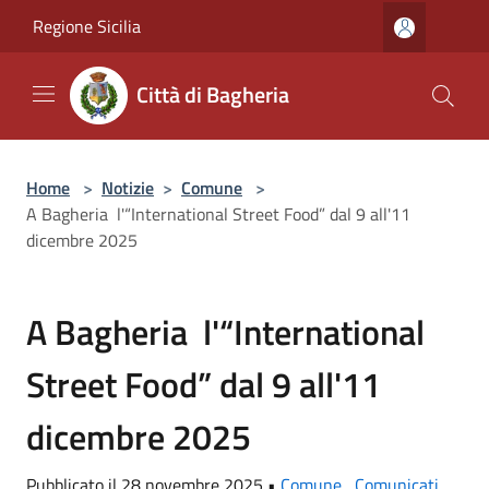
Salta al contenuto principale
Regione Sicilia
Città di Bagheria
Home
>
Notizie
>
Comune
>
A Bagheria l'“International Street Food” dal 9 all'11
dicembre 2025
A Bagheria l'“International
Street Food” dal 9 all'11
dicembre 2025
Pubblicato il 28 novembre 2025 •
Comune
,
Comunicati