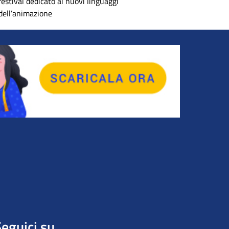
festival dedicato ai nuovi linguaggi
dell’animazione
eguici su