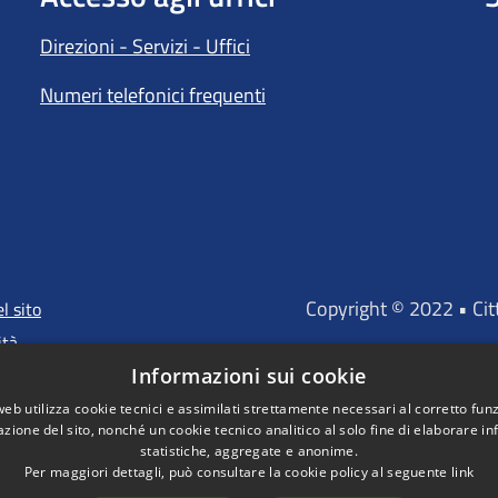
Direzioni - Servizi - Uffici
Numeri telefonici frequenti
Copyright © 2022 • Ci
l sito
ità
Informazioni sui cookie
web utilizza cookie tecnici e assimilati strettamente necessari al corretto fu
azione del sito, nonché un cookie tecnico analitico al solo fine di elaborare i
"Portale finanz
statistiche, aggregate e anonime.
D'INVESTIMENTO EUROP
Per maggiori dettagli, può consultare la cookie policy al seguente
link