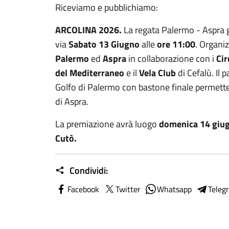
Riceviamo e pubblichiamo:
ARCOLINA 2026.
La regata Palermo - Aspra gi
via
Sabato 13 Giugno
alle
ore 11:00
. Organiz
Palermo
ed
Aspra
in collaborazione con i
Cir
del Mediterraneo
e il
Vela Club
di Cefalù. Il p
Golfo di Palermo con bastone finale permette
di Aspra.
La premiazione avrà luogo
domenica 14 giu
Cutò.
Condividi:
Facebook
Twitter
Whatsapp
Teleg