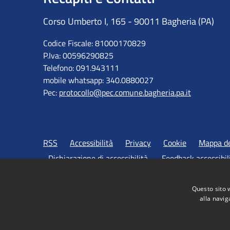
Corso Umberto I, 165 - 90011 Bagheria (PA)
Codice Fiscale: 81000170829
P.Iva: 00596290825
Telefono: 091.943111
mobile whatsapp: 340.0880027
Pec:
protocollo@pec.comune.bagheria.pa.it
RSS
Accessibilità
Privacy
Cookie
Mappa de
Dichiarazione di accessibilità
Feedback accessibil
Questo sito 
alla navig