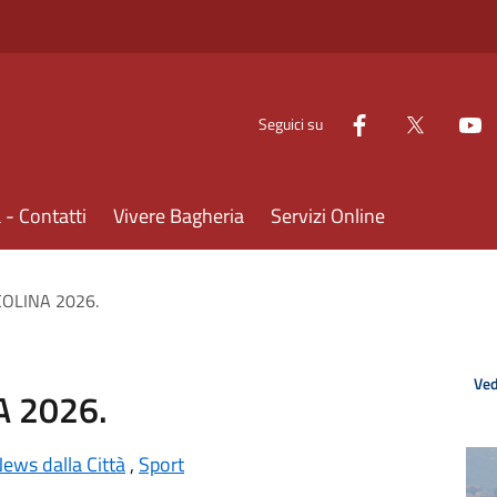
Seguici su
- Contatti
Vivere Bagheria
Servizi Online
COLINA 2026.
Ved
A 2026.
ews dalla Città
,
Sport