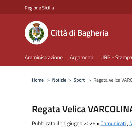
Salta al contenuto principale
Regione Sicilia
Città di Bagheria
Amministrazione
Argomenti
URP - Stampa 
Home
>
Notizie
>
Sport
>
Regata Velica VAR
Regata Velica VARCOLIN
Pubblicato il 11 giugno 2026 •
Comunicati
,
N