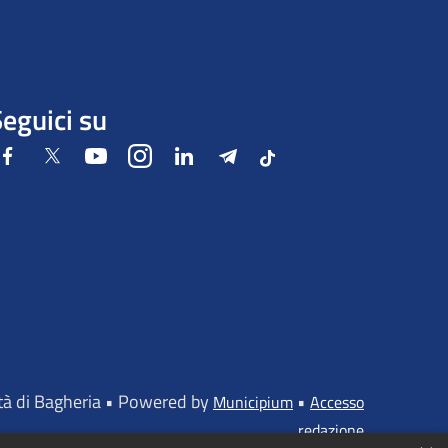
eguici su
Facebook
Twitter
Youtube
Instagram
LinkedIn
Telegram
Tiktok
ttà di Bagheria • Powered by
•
Municipium
Accesso
redazione