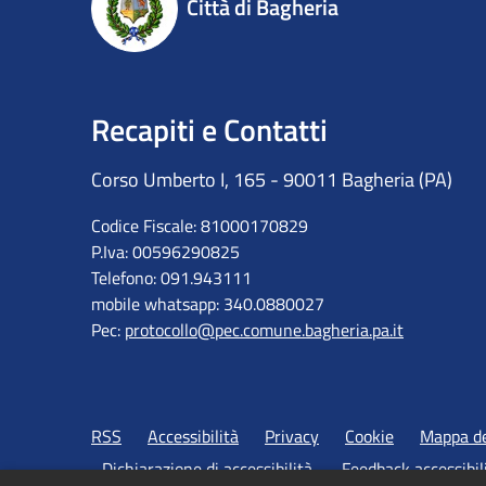
Città di Bagheria
Recapiti e Contatti
Corso Umberto I, 165 - 90011 Bagheria (PA)
Codice Fiscale: 81000170829
P.Iva: 00596290825
Telefono: 091.943111
mobile whatsapp: 340.0880027
Pec:
protocollo@pec.comune.bagheria.pa.it
RSS
Accessibilità
Privacy
Cookie
Mappa de
Dichiarazione di accessibilità
Feedback accessibil