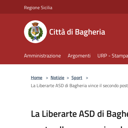
Salta al contenuto principale
Regione Sicilia
Città di Bagheria
Amministrazione
Argomenti
URP - Stampa 
Home
>
Notizie
>
Sport
>
La Liberarte ASD di Bagheria vince il secondo post
La Liberarte ASD di Baghe