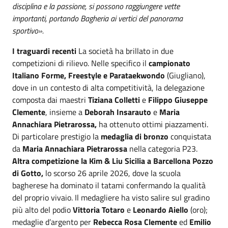
disciplina e la passione, si possono raggiungere vette
importanti, portando Bagheria ai vertici del panorama
sportivo».
I traguardi recenti
La società ha brillato in due
competizioni di rilievo. Nelle specifico il
c
ampionato
Italiano Forme, Freestyle e Parataekwondo
(Giugliano),
dove in un contesto di alta competitività, la delegazione
composta dai maestri
Tiziana Colletti
e
Filippo Giuseppe
Clemente
, insieme a
Deborah Insarauto
e
Maria
Annachiara Pietrarossa,
ha ottenuto ottimi piazzamenti.
Di particolare prestigio la
medaglia di bronzo
conquistata
da
Maria Annachiara Pietrarossa
nella categoria P23.
Altra competizione la Kim & Liu Sicilia a Barcellona Pozzo
di Gotto,
lo scorso 26 aprile 2026, dove la
scuola
bagherese ha dominato il tatami confermando la qualità
del proprio vivaio. Il medagliere ha visto salire sul gradino
più alto del podio
Vittoria Totaro
e
Leonardo Aiello
(oro);
medaglie d’argento per
Rebecca Rosa Clemente
ed
Emilio