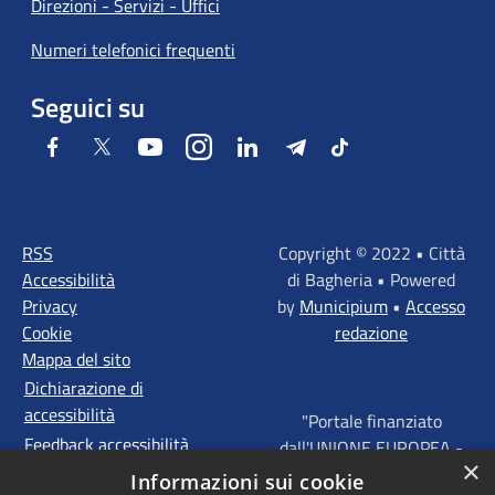
Direzioni - Servizi - Uffici
Numeri telefonici frequenti
Seguici su
Facebook
Twitter
Youtube
Instagram
LinkedIn
Telegram
Tiktok
RSS
Copyright © 2022 • Città
Accessibilità
di Bagheria • Powered
Privacy
by
Municipium
•
Accesso
Cookie
redazione
Mappa del sito
Dichiarazione di
accessibilità
"Portale finanziato
Feedback accessibilità
dall'UNIONE EUROPEA -
×
FONDI STRUTTURALI
Informazioni sui cookie