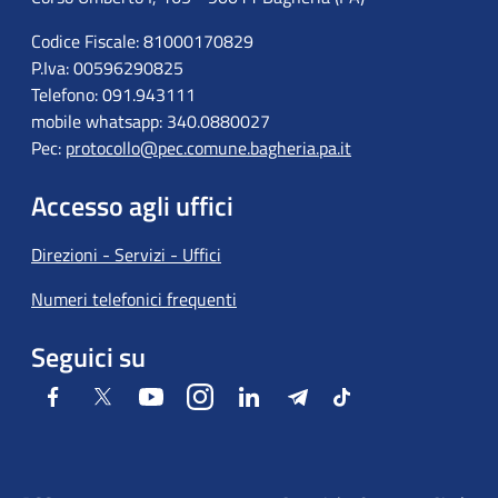
Codice Fiscale: 81000170829
P.Iva: 00596290825
Telefono: 091.943111
mobile whatsapp: 340.0880027
Pec:
protocollo@pec.comune.bagheria.pa.it
Accesso agli uffici
Direzioni - Servizi - Uffici
Numeri telefonici frequenti
Seguici su
Facebook
Twitter
Youtube
Instagram
LinkedIn
Telegram
Tiktok