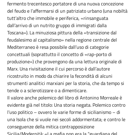
fermento trecentesco portatore di una nuova concezione
del feudo e l’affermarsi di un patriziato urbano (una nobiltà
tutt’altro che immobile e periferica, «rinsanguata
dall’arrivo di un nutrito gruppo di immigrati dalla
Toscana»). La minuziosa pittura della «transizione dal
feudalesimo al capitalismo» nella regione centrale del
Mediterraneo è resa possibile dall’uso di categorie
concettuali (soprattutto il concetto di «rap-porto di
produzione») che provengono da una lettura originale di
Marx. Una rivisitazione il cui percorso è dall’autore
ricostruito in modo da chiarire la fecondità di alcuni
strumenti analitici marxiani per la storia, che da tempo si
tende o a sclerotizzare o a dimenticare.
Il valore anche polemico del libro di Antonino Morreale è
evidente già nel titolo: Una storia negata. Polemico contro
l’uso politico – ovvero le varie forme di sicilianismo – di
una Isola che si vuole nei secoli addormentata; e contro le
conseguenze della mitica contrapposizione
Sicilia/Modernità: «La mafia non era la “guardiana del