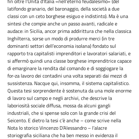
fin oltre l’Unità d’Italia «nell’eterno feudalesimo» (del
latifondo granario, del baronaggio, della società a due
classi con un ceto borghese esiguo e indistinto). Ma è una
sintesi che compie anche un passo avanti, radicale e
audace: in Sicilia, ancor prima addirittura che nella classica
Inghilterra, sorse un modo di produrre merci (in tre
dominanti settori dell’economia isolana) fondato sul
rapporto tra capitalisti imprenditori e lavoratori salariati, e
si affermò quindi una classe borghese imprenditrice capace
di emarginare la rendita dal comando e di soggiogare la
for-za lavoro dei contadini una volta separati dai mezzi di
sussistenza. Nacque qui, insomma, il sistema capitalistico.
Questa tesi sorprendente è sostenuta da una mole enorme
di lavoro sul campo e negli archivi, che descrive la
laboriosità sociale diffusa, mossa da alcuni gangli
industriali, che si spense solo con la grande crisi del
Seicento. E dietro la tesi c’è anche – come scrive nella
Nota lo storico Vincenzo D’Alessandro – l’alacre
storiografia siciliana che ha ben messo in evidenza il