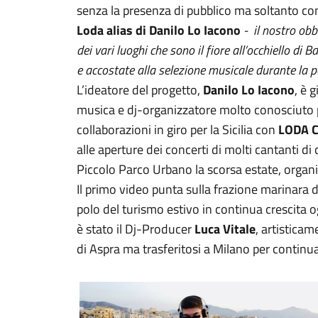
senza la presenza di pubblico ma soltanto con
Loda alias di Danilo Lo Iacono
- il nostro obbi
dei vari luoghi che sono il fiore all’occhiello di 
e accostate alla selezione musicale durante la p
L’ideatore del progetto,
Danilo Lo Iacono
, è 
musica e dj-organizzatore molto conosciuto pe
collaborazioni in giro per la Sicilia con
LODA 
alle aperture dei concerti di molti cantanti di 
Piccolo Parco Urbano la scorsa estate, organ
Il primo video punta sulla frazione marinara d
polo del turismo estivo in continua crescita 
è stato il Dj-Producer
Luca Vitale
, artistica
di Aspra ma trasferitosi a Milano per continua