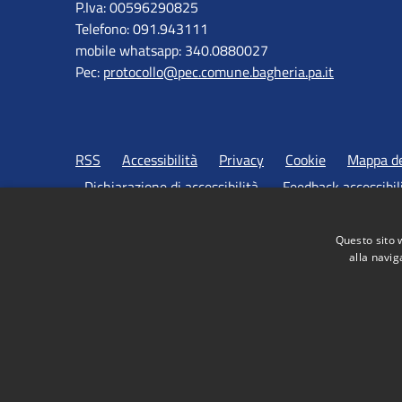
P.Iva: 00596290825
Telefono: 091.943111
mobile whatsapp: 340.0880027
Pec:
protocollo@pec.comune.bagheria.pa.it
RSS
Accessibilità
Privacy
Cookie
Mappa de
Dichiarazione di accessibilità
Feedback accessibil
Questo sito 
alla navig