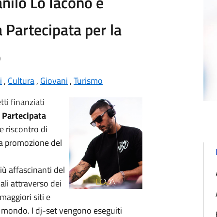
nilo Lo Iacono e
 Partecipata per la
o
i
,
Cultura
,
Giovani
,
Turismo
ti finanziati
 Partecipata
 riscontro di
la promozione del
iù affascinanti del
li attraverso dei
maggiori siti e
il mondo. I dj-set vengono eseguiti