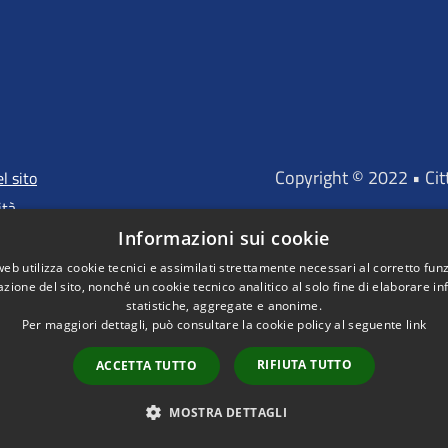
Copyright © 2022 • Ci
l sito
ità
Informazioni sui cookie
web utilizza cookie tecnici e assimilati strettamente necessari al corretto fu
azione del sito, nonché un cookie tecnico analitico al solo fine di elaborare i
"Portale finanz
statistiche, aggregate e anonime.
D'INVESTIMENTO EUROP
Per maggiori dettagli, può consultare la cookie policy al seguente
link
RIFIUTA TUTTO
ACCETTA TUTTO
MOSTRA DETTAGLI