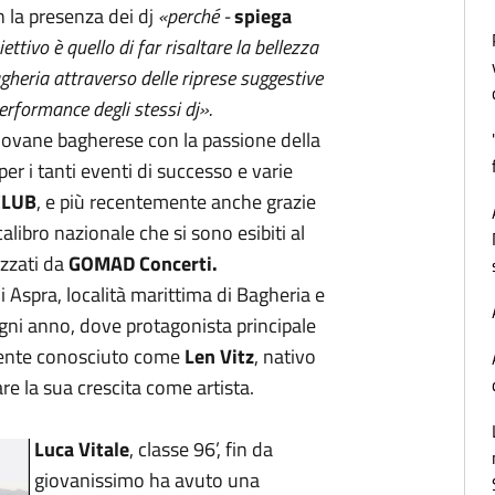
 la presenza dei dj
«perché -
spiega
ettivo è quello di far risaltare la bellezza
Bagheria attraverso delle riprese suggestive
erformance degli stessi dj».
giovane bagherese con la passione della
r i tanti eventi di successo e varie
CLUB
, e più recentemente anche grazie
calibro nazionale che si sono esibiti al
izzati da
GOMAD Concerti.
i Aspra, località marittima di Bagheria e
ogni anno, dove protagonista principale
mente conosciuto come
Len Vitz
, nativo
re la sua crescita come artista.
Luca Vitale
, classe 96’, fin da
giovanissimo ha avuto una