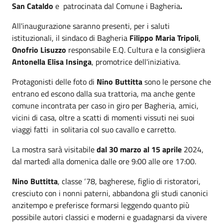
San Cataldo
e patrocinata dal Comune i Bagheria
.
All'inaugurazione saranno presenti, per i saluti
istituzionali, il sindaco di Bagheria
Filippo Maria Tripoli
,
Onofrio Lisuzzo
responsabile E.Q. Cultura e la consigliera
Antonella Elisa Insinga
, promotrice dell'iniziativa.
Protagonisti delle foto di
Nino Buttitta
sono le persone che
entrano ed escono dalla sua trattoria, ma anche gente
comune incontrata per caso in giro per Bagheria, amici,
vicini di casa, oltre a scatti di momenti vissuti nei suoi
viaggi fatti in solitaria col suo cavallo e carretto.
La mostra sarà visitabile
dal 30 marzo al 15 aprile
2024,
dal martedì alla domenica dalle ore 9:00 alle ore 17:00.
Nino Buttitta
, classe ‘78, bagherese, figlio di ristoratori,
cresciuto con i nonni paterni, abbandona gli studi canonici
anzitempo e preferisce formarsi leggendo quanto più
possibile autori classici e moderni e guadagnarsi da vivere