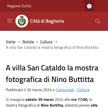
Salta al contenuto principale
Regione Sicilia
Città di Bagheria
Home
>
Notizie
>
Cultura
>
A villa San Cataldo la mostra fotografica di Nino Buttitta
A villa San Cataldo la mostra
fotografica di Nino Buttitta
Pubblicato il 20 marzo 2024 •
Comunicati
,
Cultura
Si inaugura
sabato 30 marzo
2024 alle
ore 17:00,
la
mostra fotografica di
Nino Buttitta,
allestita presso
villa