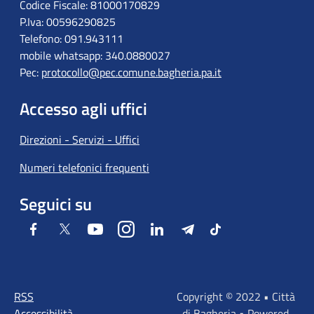
Codice Fiscale: 81000170829
P.Iva: 00596290825
Telefono: 091.943111
mobile whatsapp: 340.0880027
Pec:
protocollo@pec.comune.bagheria.pa.it
Accesso agli uffici
Direzioni - Servizi - Uffici
Numeri telefonici frequenti
Seguici su
Facebook
Twitter
Youtube
Instagram
LinkedIn
Telegram
Tiktok
RSS
Copyright © 2022 • Città
Accessibilità
di Bagheria • Powered