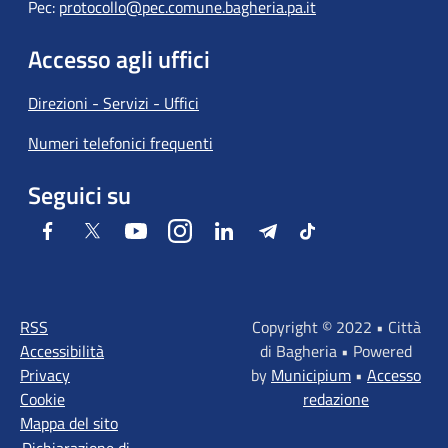
Pec:
protocollo@pec.comune.bagheria.pa.it
Accesso agli uffici
Direzioni - Servizi - Uffici
Numeri telefonici frequenti
Seguici su
Facebook
Twitter
Youtube
Instagram
LinkedIn
Telegram
Tiktok
RSS
Copyright © 2022 • Città
Accessibilità
di Bagheria • Powered
Privacy
by
Municipium
•
Accesso
Cookie
redazione
Mappa del sito